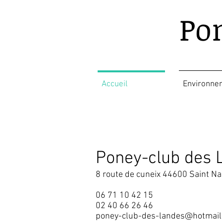
Po
Accueil
Environne
Poney-club des 
8 route de cuneix 44600 Saint Na
06 71 10 42 15
02 40 66 26 46
poney-club-des-landes@hotmail.