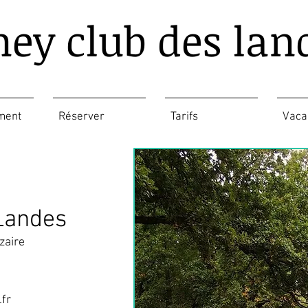
ney club des lan
ment
Réserver
Tarifs
Vaca
Landes
zaire
fr